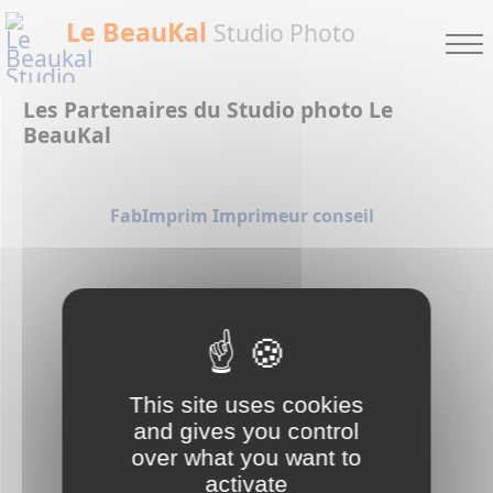
Le BeauKal
Studio Photo
Les Partenaires du Studio photo Le
BeauKal
FabImprim Imprimeur conseil
MATPHOTO LOCATION DE MATERIEL
This site uses cookies
ErliKa : Modèle Photo
and gives you control
over what you want to
activate